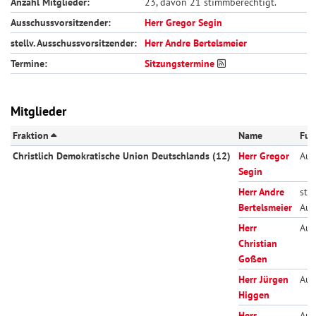
Anzahl Mitglieder:
23, davon 21 stimmberechtigt.
Ausschussvorsitzender:
Herr Gregor Segin
stellv. Ausschussvorsitzender:
Herr Andre Bertelsmeier
Termine:
Sitzungstermine
Mitglieder
Fraktion
Name
Fun
Christlich Demokratische Union Deutschlands (12)
Herr Gregor
Aus
Segin
Herr Andre
stel
Bertelsmeier
Aus
Herr
Aus
Christian
Goßen
Herr Jürgen
Aus
Higgen
Herr
Aus