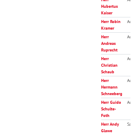
Hubertus
Kaiser
Herr Robin
Aus
Kramer
Herr
Aus
Andreas
Ruprecht
Herr
Aus
Christian
Schaub
Herr
Aus
Hermann
Schneeberg
Herr Guido
Aus
Schulte-
Foth
Herr Andy
Sac
Glawe