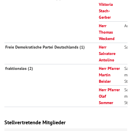
Viktoria
Stach-
Gerber
Herr
Aus
Thomas
Weckend
Freie Demokratische Partei Deutschlands (1)
Herr
Sac
Salvatore
Antolino
fraktionslos (2)
Herr Pfarrer
Sac
Martin
mit
Beisler
Sti
Herr Pfarrer
Sac
Olaf
mit
Sommer
Sti
Stellvertretende Mitglieder