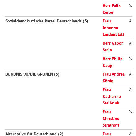
Herr Felix
Sac
Keiter
Sozialdemokratische Partei Deutschlands (3)
Frau
Aus
Johanna
Lindenblatt
Herr Gabor
Aus
Stein
Herr Philip
Sac
Kaup
BÜNDNIS 90/DIE GRÜNEN (3)
Frau Andrea
Aus
König
Frau
Aus
Katharina
Stelbrink
Frau
Sac
Christine
Strathoff
Alternative für Deutschland (2)
Frau
Aus