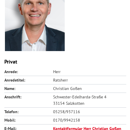
Privat
Anrede:
Herr
Anredetitel:
Ratsherr
Name:
Christian Goßen
Anschrift:
Schwester-Edelharda-Straße 4
33154 Salzkotten
Telefon:
05258/937116
Mobil:
0170/9942158
E-Mail:
Kontaktformular Herr Christian Goßen