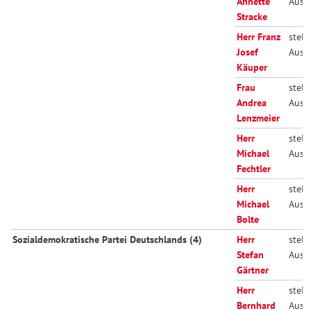
Annette
Auss
Stracke
Herr Franz
stellv
Josef
Auss
Käuper
Frau
stellv
Andrea
Auss
Lenzmeier
Herr
stellv
Michael
Auss
Fechtler
Herr
stellv
Michael
Auss
Bolte
Sozialdemokratische Partei Deutschlands (4)
Herr
stellv
Stefan
Auss
Gärtner
Herr
stellv
Bernhard
Auss