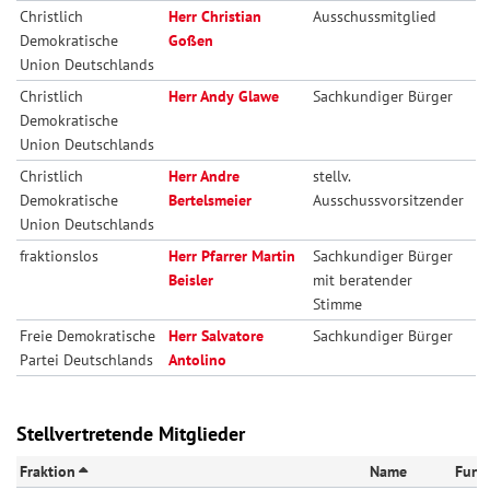
Christlich
Herr Christian
Ausschussmitglied
Demokratische
Goßen
Union Deutschlands
Christlich
Herr Andy Glawe
Sachkundiger Bürger
Demokratische
Union Deutschlands
Christlich
Herr Andre
stellv.
Demokratische
Bertelsmeier
Ausschussvorsitzender
Union Deutschlands
fraktionslos
Herr Pfarrer Martin
Sachkundiger Bürger
Beisler
mit beratender
Stimme
Freie Demokratische
Herr Salvatore
Sachkundiger Bürger
Partei Deutschlands
Antolino
Stellvertretende Mitglieder
Fraktion
Name
Funk