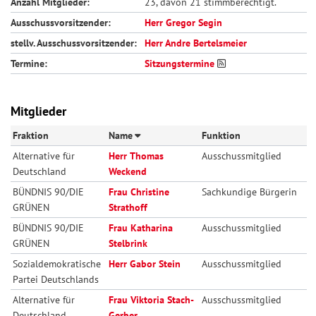
Anzahl Mitglieder:
23, davon 21 stimmberechtigt.
Ausschussvorsitzender:
Herr Gregor Segin
stellv. Ausschussvorsitzender:
Herr Andre Bertelsmeier
Termine:
Sitzungstermine
Mitglieder
Fraktion
Name
Funktion
Alternative für
Herr Thomas
Ausschussmitglied
Deutschland
Weckend
BÜNDNIS 90/DIE
Frau Christine
Sachkundige Bürgerin
GRÜNEN
Strathoff
BÜNDNIS 90/DIE
Frau Katharina
Ausschussmitglied
GRÜNEN
Stelbrink
Sozialdemokratische
Herr Gabor Stein
Ausschussmitglied
Partei Deutschlands
Alternative für
Frau Viktoria Stach-
Ausschussmitglied
Deutschland
Gerber