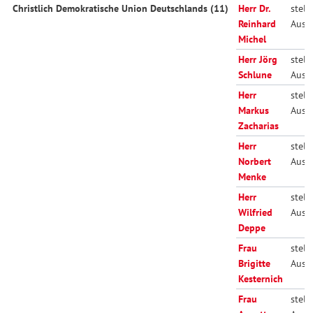
Christlich Demokratische Union Deutschlands (11)
Herr Dr.
stellv
Reinhard
Auss
Michel
Herr Jörg
stellv
Schlune
Auss
Herr
stellv
Markus
Auss
Zacharias
Herr
stellv
Norbert
Auss
Menke
Herr
stellv
Wilfried
Auss
Deppe
Frau
stellv
Brigitte
Auss
Kesternich
Frau
stellv