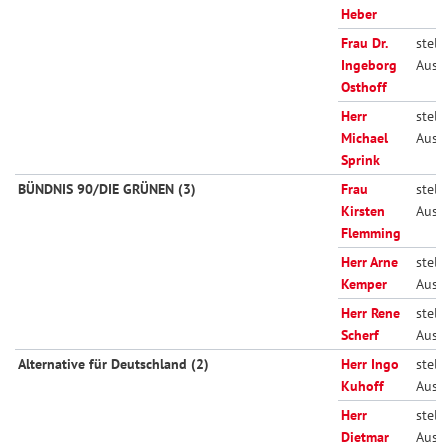
Heber
Frau Dr.
stellv
Ingeborg
Auss
Osthoff
Herr
stellv
Michael
Auss
Sprink
BÜNDNIS 90/DIE GRÜNEN (3)
Frau
stellv
Kirsten
Auss
Flemming
Herr Arne
stellv
Kemper
Auss
Herr Rene
stellv
Scherf
Auss
Alternative für Deutschland (2)
Herr Ingo
stellv
Kuhoff
Auss
Herr
stellv
Dietmar
Auss