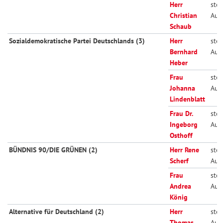
Herr
stell
Christian
Aus
Schaub
Sozialdemokratische Partei Deutschlands (3)
Herr
stell
Bernhard
Aus
Heber
Frau
stell
Johanna
Aus
Lindenblatt
Frau Dr.
stell
Ingeborg
Aus
Osthoff
BÜNDNIS 90/DIE GRÜNEN (2)
Herr Rene
stell
Scherf
Aus
Frau
stell
Andrea
Aus
König
Alternative für Deutschland (2)
Herr
stell
Thomas
Aus