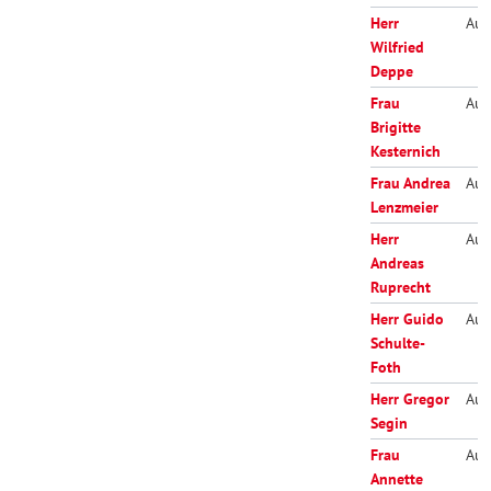
Herr
Aus
Wilfried
Deppe
Frau
Aus
Brigitte
Kesternich
Frau Andrea
Aus
Lenzmeier
Herr
Aus
Andreas
Ruprecht
Herr Guido
Aus
Schulte-
Foth
Herr Gregor
Aus
Segin
Frau
Aus
Annette