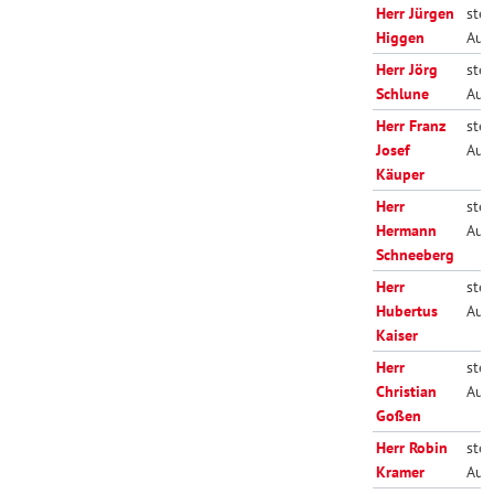
Herr Jürgen
stell
Higgen
Aus
Herr Jörg
stell
Schlune
Aus
Herr Franz
stell
Josef
Aus
Käuper
Herr
stell
Hermann
Aus
Schneeberg
Herr
stell
Hubertus
Aus
Kaiser
Herr
stell
Christian
Aus
Goßen
Herr Robin
stell
Kramer
Aus