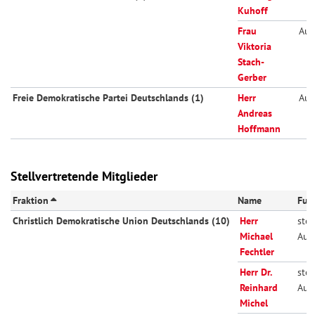
Kuhoff
Frau
Aus
Viktoria
Stach-
Gerber
Freie Demokratische Partei Deutschlands (1)
Herr
Aus
Andreas
Hoffmann
Stellvertretende Mitglieder
Fraktion
Name
Fun
Christlich Demokratische Union Deutschlands (10)
Herr
stell
Michael
Aus
Fechtler
Herr Dr.
stell
Reinhard
Aus
Michel