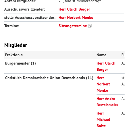
Anzahl Mitglieder:
21, alle stimmberechtigt.
Ausschussvorsitzender:
Herr Ulrich Berger
stellv. Ausschussvorsitzender:
Herr Norbert Menke
Termine:
Sitzungstermine
Mitglieder
Fraktion
Name
Fun
Bürgermeister (1)
Herr Ulrich
Aus
Berger
Christlich Demokratische Union Deutschlands (11)
Herr
stel
Norbert
Aus
Menke
Herr Andre
Aus
Bertelsmeier
Herr
Aus
Michael
Bolte