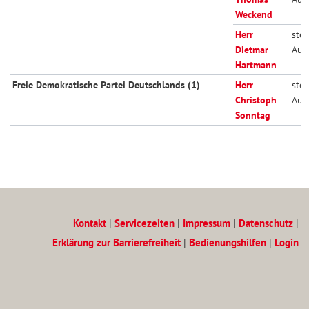
Weckend
Herr
stell
Dietmar
Aus
Hartmann
Freie Demokratische Partei Deutschlands (1)
Herr
stell
Christoph
Aus
Sonntag
Kontakt
|
Servicezeiten
|
Impressum
|
Datenschutz
|
Erklärung zur Barrierefreiheit
|
Bedienungshilfen
|
Login