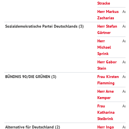
Stracke
Herr Markus
Aus
Zacharias
Sozialdemokratische Partei Deutschlands (3)
Herr Stefan
Aus
Gärtner
Herr
Aus
Michael
Sprink
Herr Gabor
Aus
Stein
BÜNDNIS 90/DIE GRÜNEN (3)
Frau Kirsten
Aus
Flemming
Herr Arne
Aus
Kemper
Frau
Aus
Katharina
Stelbrink
Alternative für Deutschland (2)
Herr Ingo
Aus