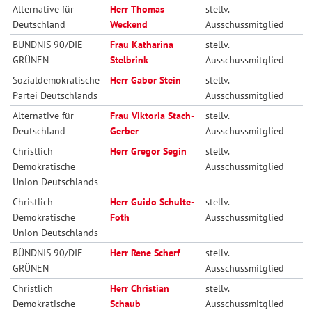
Alternative für
Herr Thomas
stellv.
Deutschland
Weckend
Ausschussmitglied
BÜNDNIS 90/DIE
Frau Katharina
stellv.
GRÜNEN
Stelbrink
Ausschussmitglied
Sozialdemokratische
Herr Gabor Stein
stellv.
Partei Deutschlands
Ausschussmitglied
Alternative für
Frau Viktoria Stach-
stellv.
Deutschland
Gerber
Ausschussmitglied
Christlich
Herr Gregor Segin
stellv.
Demokratische
Ausschussmitglied
Union Deutschlands
Christlich
Herr Guido Schulte-
stellv.
Demokratische
Foth
Ausschussmitglied
Union Deutschlands
BÜNDNIS 90/DIE
Herr Rene Scherf
stellv.
GRÜNEN
Ausschussmitglied
Christlich
Herr Christian
stellv.
Demokratische
Schaub
Ausschussmitglied