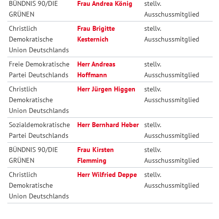
BÜNDNIS 90/DIE
Frau Andrea König
stellv.
GRÜNEN
Ausschussmitglied
Christlich
Frau Brigitte
stellv.
Demokratische
Kesternich
Ausschussmitglied
Union Deutschlands
Freie Demokratische
Herr Andreas
stellv.
Partei Deutschlands
Hoffmann
Ausschussmitglied
Christlich
Herr Jürgen Higgen
stellv.
Demokratische
Ausschussmitglied
Union Deutschlands
Sozialdemokratische
Herr Bernhard Heber
stellv.
Partei Deutschlands
Ausschussmitglied
BÜNDNIS 90/DIE
Frau Kirsten
stellv.
GRÜNEN
Flemming
Ausschussmitglied
Christlich
Herr Wilfried Deppe
stellv.
Demokratische
Ausschussmitglied
Union Deutschlands