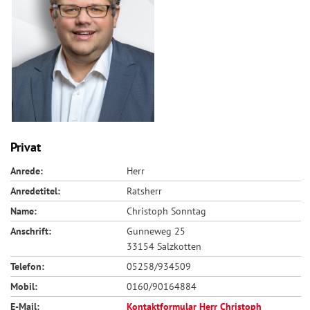
Privat
Anrede:
Herr
Anredetitel:
Ratsherr
Name:
Christoph Sonntag
Anschrift:
Gunneweg 25
33154 Salzkotten
Telefon:
05258/934509
Mobil:
0160/90164884
E-Mail:
Kontaktformular Herr Christoph