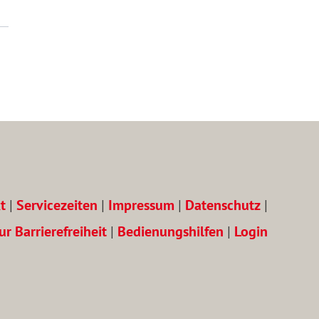
t
|
Servicezeiten
|
Impressum
|
Datenschutz
|
ur Barrierefreiheit
|
Bedienungshilfen
|
Login