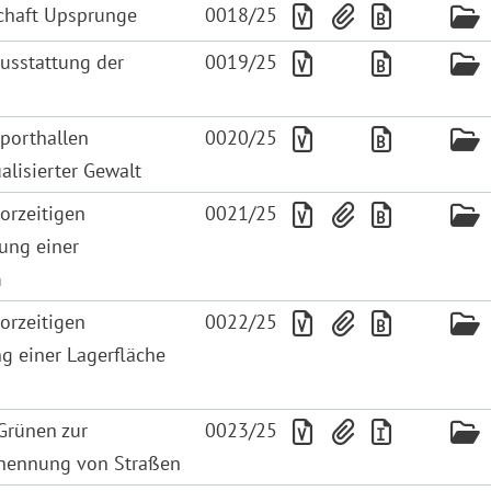
schaft Upsprunge
0018/25
usstattung der
0019/25
Sporthallen
0020/25
alisierter Gewalt
vorzeitigen
0021/25
ung einer
m
vorzeitigen
0022/25
g einer Lagerfläche
Grünen zur
0023/25
enennung von Straßen