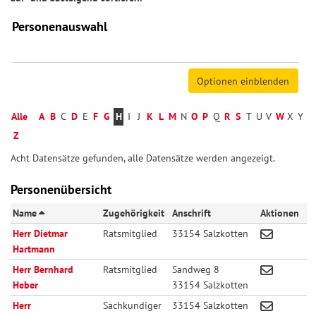
Personenauswahl
Alle
A
B
C
D
E
F
G
H
I
J
K
L
M
N
O
P
Q
R
S
T
U
V
W
X
Y
Z
Acht Datensätze gefunden, alle Datensätze werden angezeigt.
Personenübersicht
Name
Zugehörigkeit
Anschrift
Aktionen
Herr Dietmar
Ratsmitglied
33154 Salzkotten
Hartmann
Herr Bernhard
Ratsmitglied
Sandweg 8
Heber
33154 Salzkotten
Herr
Sachkundiger
33154 Salzkotten