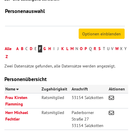
Personenauswahl
Alle
A
B
C
D
E
F
G
H
I
J
K
L
M
N
O
P
Q
R
S
T
U
V
W
X
Y
Z
Zwei Datensätze gefunden, alle Datensätze werden angezeigt.
Personenübersicht
Name
Zugehörigkeit
Anschrift
Aktionen
Frau Kirsten
Ratsmitglied
33154 Salzkotten
Flemming
Herr Michael
Ratsmitglied
Paderborner
Fechtler
Straße 27
33154 Salzkotten