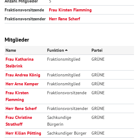
Anzahl Mitglieder
5
Fraktionsvorsitzende
Frau Kirsten Flemming
Fraktionsvorsitzender
Herr Rene Scherf
Mitglieder
Name
Funktion
Partei
Frau Katharina
Fraktionsmitglied
GRÜNE
Stelbrink
Frau Andrea König
Fraktionsmitglied
GRÜNE
Herr Arne Kemper
Fraktionsmitglied
GRÜNE
Frau Kirsten
Fraktionsvorsitzende
GRÜNE
Flemming
Herr Rene Scherf
Fraktionsvorsitzender
GRÜNE
Frau Christine
Sachkundige
GRÜNE
Strathoff
Bürgerin
Herr Kilian Pötting
Sachkundiger Bürger
GRÜNE