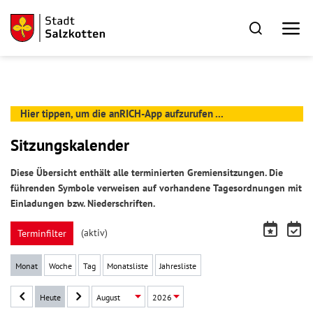
Hier tippen, um die anRICH-App aufzurufen ...
Sitzungskalender
Diese Übersicht enthält alle terminierten Gremiensitzungen. Die
führenden Symbole verweisen auf vorhandene Tagesordnungen mit
Einladungen bzw. Niederschriften.
(aktiv)
Terminfilter
Monat
Woche
Tag
Monatsliste
Jahresliste
Heute