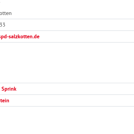
7
otten
33
spd-salzkotten.de
 Sprink
tein