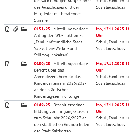
der sachkundigen Bürger/innen
Schul-, Familien- un
des Ausschusses und der
Sozialausschuss
Mitglieder mit beratender
Stimme
0151/25
- Mitteilungsvorlage
Mo, 17.11.2025 18:
Antrag der SPD-Fraktion zu
Uhr
„Familienfreundliche Stadt
Schul-, Familien- un
Salzkotten- Wickel- und
Sozialausschuss
Stillmöglichkeiten“
0150/25
- Mitteilungsvorlage
Mo, 17.11.2025 18:
Bericht über das
Uhr
Anmeldeverfahren für das
Schul-, Familien- un
Kindergartenjahr 2026/2027
Sozialausschuss
an den städtischen
Kindertageseinrichtungen
0149/25
- Beschlussvorlage
Mo, 17.11.2025 18:
Bildung von Eingangsklassen
Uhr
zum Schuljahr 2026/2027 an
Schul-, Familien- un
den städtischen Grundschulen
Sozialausschuss
der Stadt Salzkotten