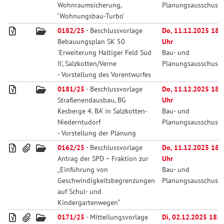
Wohnraumsicherung,
Planungsausschuss
‘Wohnungsbau-Turbo‘
0182/25
- Beschlussvorlage
Do, 11.12.2025 18:
Bebauungsplan SK 50
Uhr
'Erweiterung Haltiger Feld Süd
Bau- und
II', Salzkotten/Verne
Planungsausschuss
- Vorstellung des Vorentwurfes
0181/25
- Beschlussvorlage
Do, 11.12.2025 18:
Straßenendausbau, BG
Uhr
Kesberge 4. BA‘ in Salzkotten-
Bau- und
Niederntudorf
Planungsausschuss
- Vorstellung der Planung
0162/25
- Beschlussvorlage
Do, 11.12.2025 18:
Antrag der SPD – Fraktion zur
Uhr
„Einführung von
Bau- und
Geschwindigkeitsbegrenzungen
Planungsausschuss
auf Schul- und
Kindergartenwegen“
0171/25
- Mitteilungsvorlage
Di, 02.12.2025 18:0