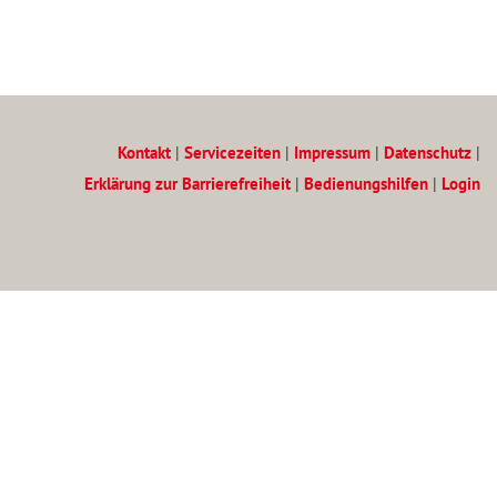
Kontakt
|
Servicezeiten
|
Impressum
|
Datenschutz
|
Erklärung zur Barrierefreiheit
|
Bedienungshilfen
|
Login
Zum Inhalt
(Access key c)
Zur Hauptnavigation
(Access key h)
Zur Unternavigation
(Access key u)
Startseite
(Access key 1)
Inhaltsverzeichnis
(Access key 3)
Suche
(Access key 4)
Datenschutz
(Access key 7)
Kontakt
(Access key 9)