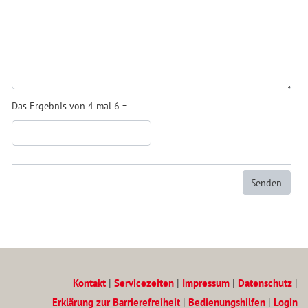
Das Ergebnis von 4 mal 6 =
Kontakt
|
Servicezeiten
|
Impressum
|
Datenschutz
|
Erklärung zur Barrierefreiheit
|
Bedienungshilfen
|
Login