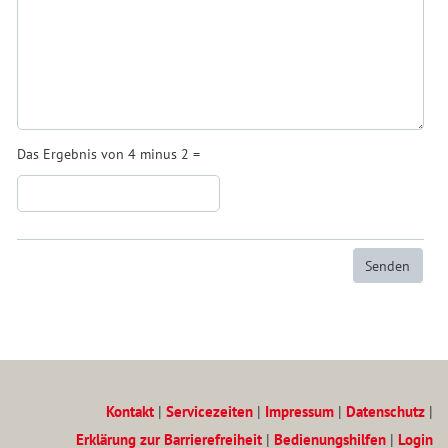
Das Ergebnis von 4 minus 2 =
Kontakt
|
Servicezeiten
|
Impressum
|
Datenschutz
|
Erklärung zur Barrierefreiheit
|
Bedienungshilfen
|
Login