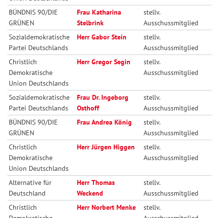
BÜNDNIS 90/DIE
Frau Katharina
stellv.
GRÜNEN
Stelbrink
Ausschussmitglied
Sozialdemokratische
Herr Gabor Stein
stellv.
Partei Deutschlands
Ausschussmitglied
Christlich
Herr Gregor Segin
stellv.
Demokratische
Ausschussmitglied
Union Deutschlands
Sozialdemokratische
Frau Dr. Ingeborg
stellv.
Partei Deutschlands
Osthoff
Ausschussmitglied
BÜNDNIS 90/DIE
Frau Andrea König
stellv.
GRÜNEN
Ausschussmitglied
Christlich
Herr Jürgen Higgen
stellv.
Demokratische
Ausschussmitglied
Union Deutschlands
Alternative für
Herr Thomas
stellv.
Deutschland
Weckend
Ausschussmitglied
Christlich
Herr Norbert Menke
stellv.
Demokratische
Ausschussmitglied