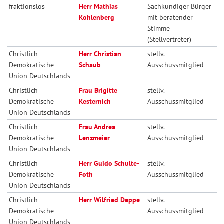
fraktionslos
Herr Mathias
Sachkundiger Bürger
Kohlenberg
mit beratender
Stimme
(Stellvertreter)
Christlich
Herr Christian
stellv.
Demokratische
Schaub
Ausschussmitglied
Union Deutschlands
Christlich
Frau Brigitte
stellv.
Demokratische
Kesternich
Ausschussmitglied
Union Deutschlands
Christlich
Frau Andrea
stellv.
Demokratische
Lenzmeier
Ausschussmitglied
Union Deutschlands
Christlich
Herr Guido Schulte-
stellv.
Demokratische
Foth
Ausschussmitglied
Union Deutschlands
Christlich
Herr Wilfried Deppe
stellv.
Demokratische
Ausschussmitglied
Union Deutschlands