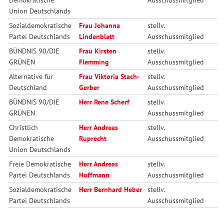
Union Deutschlands
Sozialdemokratische
Frau Johanna
stellv.
Partei Deutschlands
Lindenblatt
Ausschussmitglied
BÜNDNIS 90/DIE
Frau Kirsten
stellv.
GRÜNEN
Flemming
Ausschussmitglied
Alternative für
Frau Viktoria Stach-
stellv.
Deutschland
Gerber
Ausschussmitglied
BÜNDNIS 90/DIE
Herr Rene Scherf
stellv.
GRÜNEN
Ausschussmitglied
Christlich
Herr Andreas
stellv.
Demokratische
Ruprecht
Ausschussmitglied
Union Deutschlands
Freie Demokratische
Herr Andreas
stellv.
Partei Deutschlands
Hoffmann
Ausschussmitglied
Sozialdemokratische
Herr Bernhard Heber
stellv.
Partei Deutschlands
Ausschussmitglied